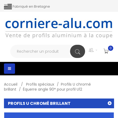
Fabriqué en Bretagne
0
Toggle
navigation
Accueil
>
Profils spéciaux
>
Profils U chromé
brillant
>
Équerre angle 90° pour profil U12
PROFILS U CHROMÉ BRILLANT