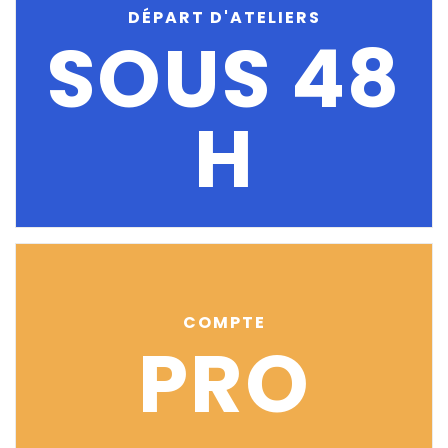
DÉPART D'ATELIERS
SOUS 48
H
COMPTE
PRO