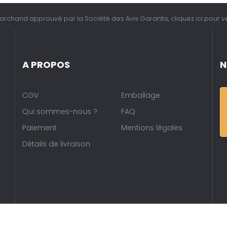
archand approuvé par la Société des Avis Garantis,
cliquez ici pour vé
A PROPOS
N
CGV
Emballage
Qui sommes-nous ?
FAQ
Paiement
Mentions légales
Détails de livraison