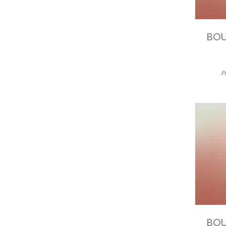
BOU
P
BOU