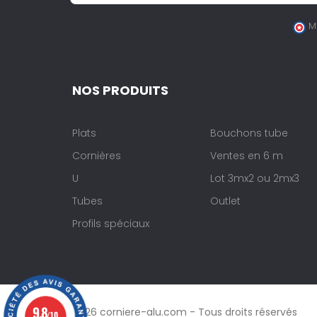
M
NOS PRODUITS
Plats
Bouchons tube
Cornières
Ventes en 6 m
U
Lot 3mx2 ou 2mx3
Tubes
Outlet
Profils spéciaux
9.8
© 2026 corniere-alu.com - Tous droits réservés
/10