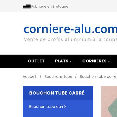
Fabriqué en Bretagne
OUTLET
PLATS
CORNIÈRES
Accueil
>
Bouchons tube
>
Bouchon tube carré
BOUCHON TUBE CARRÉ
Bouchon tube carré