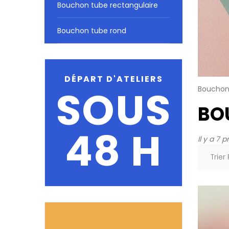
Bouchon tube rectangulaire
Bouchon tube rond
DÉPART D'ATELIERS
SOUS
Bouchon 
BO
48 H
Il y a 7 p
Trier