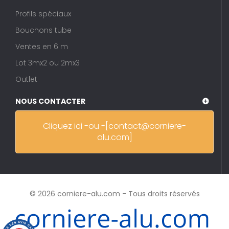
Profils spéciaux
Bouchons tube
Ventes en 6 m
Lot 3mx2 ou 2mx3
Outlet
NOUS CONTACTER
Cliquez ici -ou -[contact@corniere-
alu.com]
© 2026 corniere-alu.com - Tous droits réservés