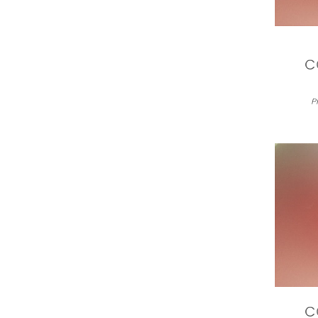
C
P
C