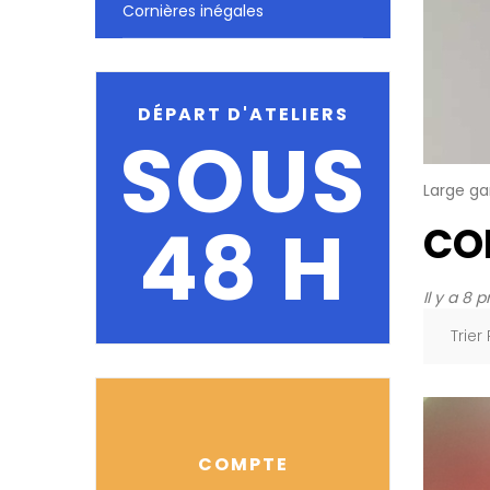
Cornières inégales
DÉPART D'ATELIERS
SOUS
Large ga
48 H
CO
Il y a 8 p
Trier
COMPTE