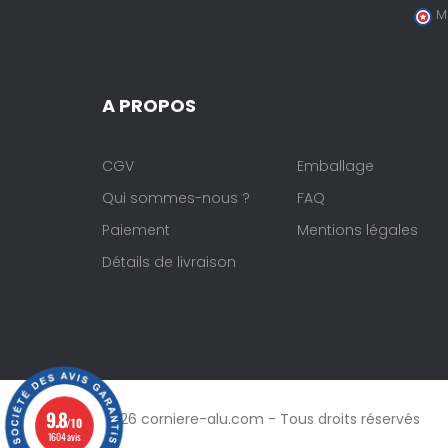
M
A PROPOS
CGV
Emballage
Qui sommes-nous ?
FAQ
Paiement
Mentions légales
Détails de livraison
9.8
© 2026 corniere-alu.com - Tous droits réservés
/10
1604 avis