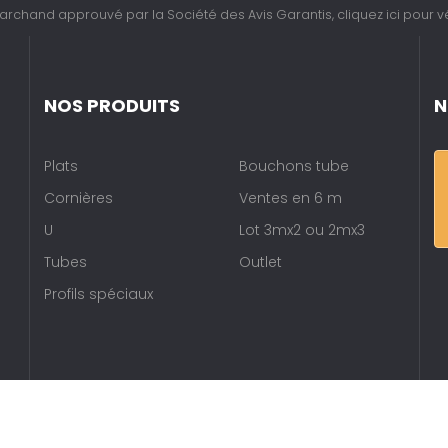
archand approuvé par la Société des Avis Garantis,
cliquez ici pour vé
NOS PRODUITS
N
Plats
Bouchons tube
Cornières
Ventes en 6 m
U
Lot 3mx2 ou 2mx3
Tubes
Outlet
Profils spéciaux