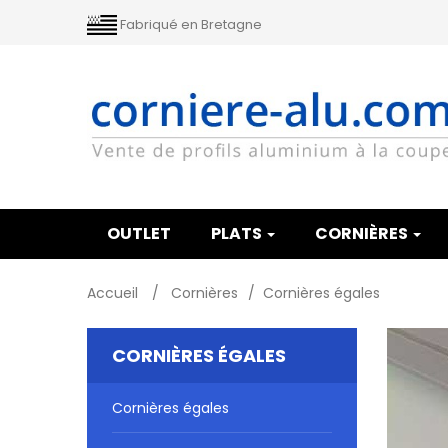
Fabriqué en Bretagne
OUTLET
PLATS
CORNIÈRES
Accueil
>
Cornières
>
Cornières égales
CORNIÈRES ÉGALES
Cornières égales