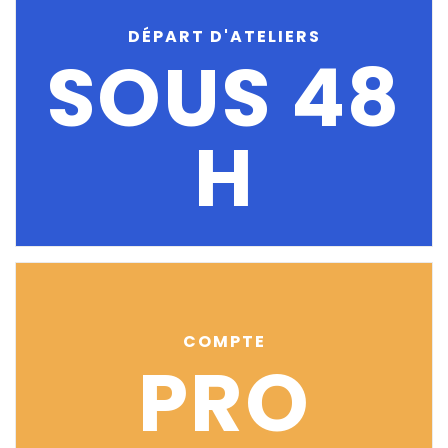
DÉPART D'ATELIERS
SOUS 48
H
COMPTE
PRO