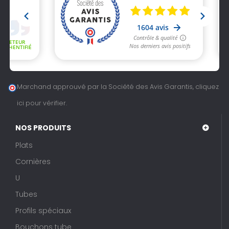
Marchand approuvé par la Société des Avis Garantis,
cliquez
ici pour vérifier
.
NOS PRODUITS
Plats
Cornières
U
Tubes
Profils spéciaux
Bouchons tube