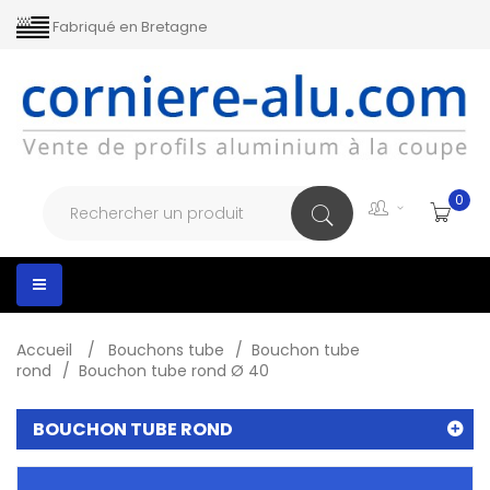
Fabriqué en Bretagne
0
Toggle
navigation
Accueil
>
Bouchons tube
>
Bouchon tube
rond
>
Bouchon tube rond Ø 40
BOUCHON TUBE ROND