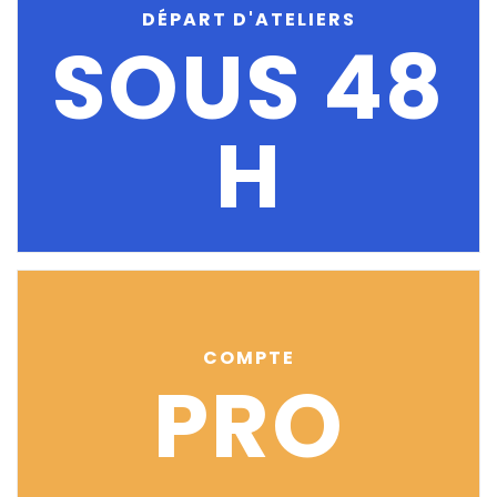
DÉPART D'ATELIERS
SOUS 48
H
COMPTE
PRO